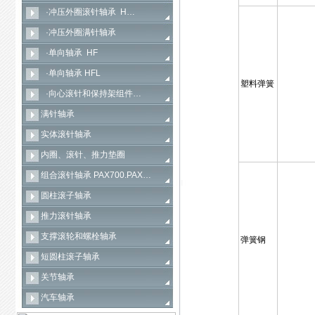
·冲压外圈滚针轴承 H…
·冲压外圈满针轴承
·单向轴承 HF
·单向轴承 HFL
塑料弹簧
·向心滚针和保持架组件…
满针轴承
实体滚针轴承
内圈、滚针、推力垫圈
组合滚针轴承 PAX700.PAX…
圆柱滚子轴承
推力滚针轴承
支撑滚轮和螺栓轴承
弹簧钢
短圆柱滚子轴承
关节轴承
汽车轴承