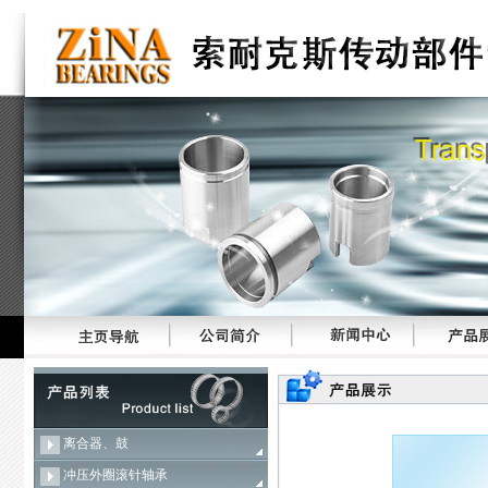
离合器、鼓
冲压外圈滚针轴承