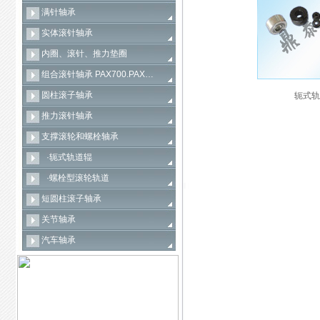
满针轴承
实体滚针轴承
内圈、滚针、推力垫圈
组合滚针轴承 PAX700.PAX…
圆柱滚子轴承
轭式轨
推力滚针轴承
支撑滚轮和螺栓轴承
·轭式轨道辊
·螺栓型滚轮轨道
短圆柱滚子轴承
关节轴承
汽车轴承