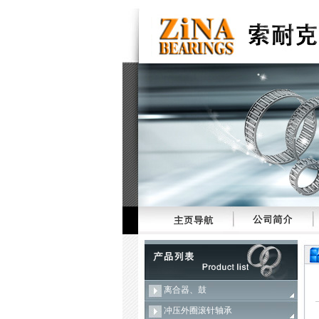
离合器、鼓
冲压外圈滚针轴承