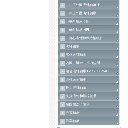
·冲压外圈滚针轴承 H…
·冲压外圈满针轴承
·单向轴承 HF
·单向轴承 HFL
·向心滚针和保持架组件…
满针轴承
实体滚针轴承
内圈、滚针、推力垫圈
组合滚针轴承 PAX700.PAX…
圆柱滚子轴承
推力滚针轴承
支撑滚轮和螺栓轴承
短圆柱滚子轴承
关节轴承
汽车轴承