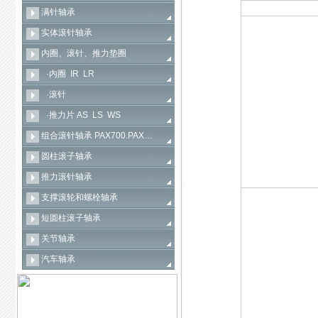
满针轴承
实体滚针轴承
内圈、滚针、推力垫圈
·内圈 IR LR
·滚针
·推力片 AS LS WS
组合滚针轴承 PAX700.PAX…
圆柱滚子轴承
推力滚针轴承
支撑滚轮和螺栓轴承
短圆柱滚子轴承
关节轴承
汽车轴承