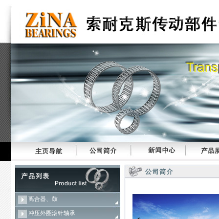
离合器、鼓
冲压外圈滚针轴承