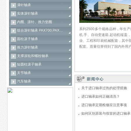
满针轴承
实体滚针轴承
内圈、滚针、推力垫圈
系列2500多个规格品种，年生产
组合滚针轴承 PAX700.PAX…
机.手、自动变速箱.起动机端盖
圆柱滚子轴承
业、工程和印刷机械配套，其中
配套。质量信誉得到了国内外用户
推力滚针轴承
支撑滚轮和螺栓轴承
短圆柱滚子轴承
关节轴承
汽车轴承
关于进口轴承过热的处理措施
进口轴承如何正确清洗？
进口轴承定期检修应注意事项
如何区别原装与假冒的进口轴承