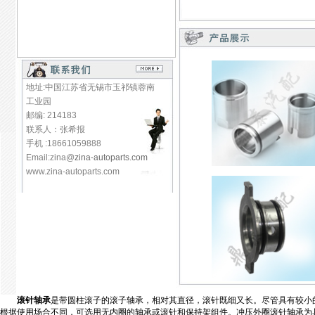
地址:中国江苏省无锡市玉祁镇蓉南
工业园
邮编: 214183
联系人：张希报
手机 :18661059888
Email:zina@
zina-autoparts.com
www.zina-autoparts.com
滚针轴承
是带圆柱滚子的滚子轴承，相对其直径，滚针既细又长。尽管具有较小
根据使用场合不同，可选用无内圈的轴承或滚针和保持架组件。冲压外圈滚针轴承为